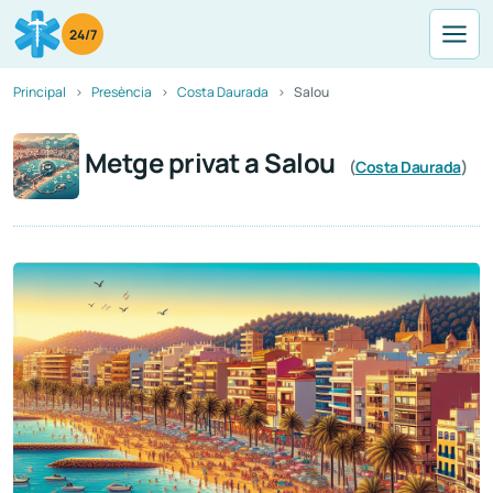
24/7
Principal
Presència
Costa Daurada
Salou
Metge privat a Salou
(
Costa Daurada
)