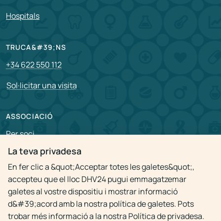
Hospitals
TRUCA&#39;NS
+34 622 550 112
Sol·licitar una visita
ASSOCIACIÓ
Per soci
La teva privadesa
Vacants
En fer clic a &quot;Acceptar totes les galetes&quot;,
accepteu que el lloc DHV24 pugui emmagatzemar
Política de privacitat
galetes al vostre dispositiu i mostrar informació
d&#39;acord amb la nostra política de galetes. Pots
trobar més informació a la nostra Política de privadesa.