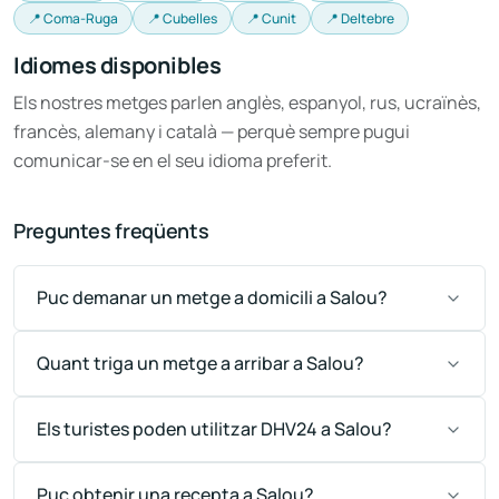
📍 Coma-Ruga
📍 Cubelles
📍 Cunit
📍 Deltebre
Idiomes disponibles
Els nostres metges parlen anglès, espanyol, rus, ucraïnès,
francès, alemany i català — perquè sempre pugui
comunicar-se en el seu idioma preferit.
Preguntes freqüents
Puc demanar un metge a domicili a Salou?
Quant triga un metge a arribar a Salou?
Els turistes poden utilitzar DHV24 a Salou?
Puc obtenir una recepta a Salou?