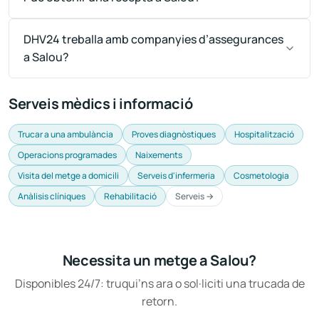
DHV24 treballa amb companyies d’assegurances
a Salou?
Serveis mèdics i informació
Trucar a una ambulància
Proves diagnòstiques
Hospitalització
Operacions programades
Naixements
Visita del metge a domicili
Serveis d'infermeria
Cosmetologia
Anàlisis clíniques
Rehabilitació
Serveis →
Necessita un metge a Salou?
Disponibles 24/7: truqui’ns ara o sol·liciti una trucada de
retorn.