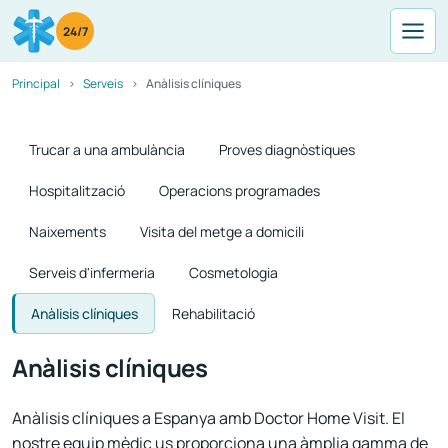
24/7
Principal
Serveis
Anàlisis clíniques
Trucar a una ambulància
Proves diagnòstiques
Hospitalització
Operacions programades
Naixements
Visita del metge a domicili
Serveis d'infermeria
Cosmetologia
Anàlisis clíniques
Rehabilitació
Anàlisis clíniques
Anàlisis clíniques a Espanya amb Doctor Home Visit. El
nostre equip mèdic us proporciona una àmplia gamma de