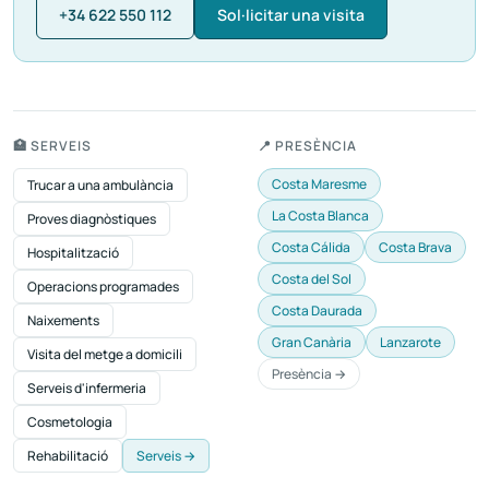
+34 622 550 112
Sol·licitar una visita
🏥 SERVEIS
📍 PRESÈNCIA
Costa Maresme
Trucar a una ambulància
La Costa Blanca
Proves diagnòstiques
Costa Cálida
Costa Brava
Hospitalització
Costa del Sol
Operacions programades
Costa Daurada
Naixements
Gran Canària
Lanzarote
Visita del metge a domicili
Presència →
Serveis d'infermeria
Cosmetologia
Rehabilitació
Serveis →