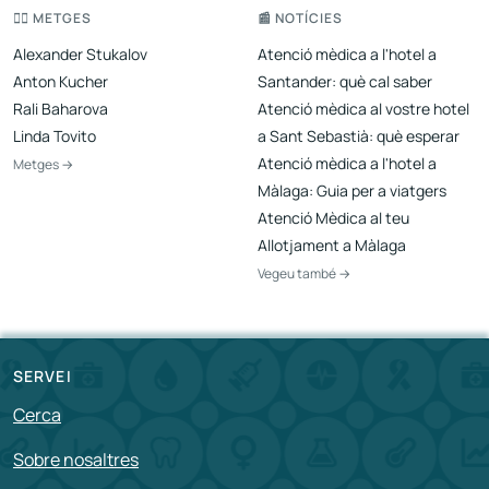
👨‍⚕️ METGES
📰 NOTÍCIES
Alexander Stukalov
Atenció mèdica a l'hotel a
Anton Kucher
Santander: què cal saber
Rali Baharova
Atenció mèdica al vostre hotel
Linda Tovito
a Sant Sebastià: què esperar
Atenció mèdica a l'hotel a
Metges →
Màlaga: Guia per a viatgers
Atenció Mèdica al teu
Allotjament a Màlaga
Vegeu també →
SERVEI
Cerca
Sobre nosaltres