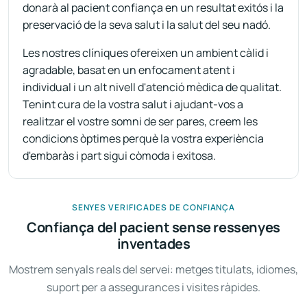
donarà al pacient confiança en un resultat exitós i la
preservació de la seva salut i la salut del seu nadó.
Les nostres clíniques ofereixen un ambient càlid i
agradable, basat en un enfocament atent i
individual i un alt nivell d'atenció mèdica de qualitat.
Tenint cura de la vostra salut i ajudant-vos a
realitzar el vostre somni de ser pares, creem les
condicions òptimes perquè la vostra experiència
d'embaràs i part sigui còmoda i exitosa.
SENYES VERIFICADES DE CONFIANÇA
Confiança del pacient sense ressenyes
inventades
Mostrem senyals reals del servei: metges titulats, idiomes,
suport per a assegurances i visites ràpides.