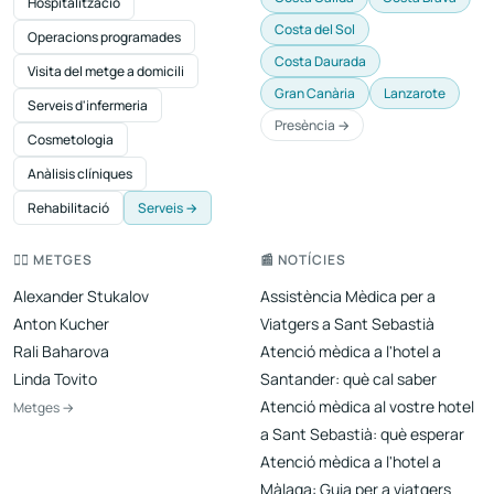
Hospitalització
Costa del Sol
Operacions programades
Costa Daurada
Visita del metge a domicili
Gran Canària
Lanzarote
Serveis d'infermeria
Presència →
Cosmetologia
Anàlisis clíniques
Rehabilitació
Serveis →
👨‍⚕️ METGES
📰 NOTÍCIES
Alexander Stukalov
Assistència Mèdica per a
Anton Kucher
Viatgers a Sant Sebastià
Rali Baharova
Atenció mèdica a l'hotel a
Linda Tovito
Santander: què cal saber
Atenció mèdica al vostre hotel
Metges →
a Sant Sebastià: què esperar
Atenció mèdica a l'hotel a
Màlaga: Guia per a viatgers