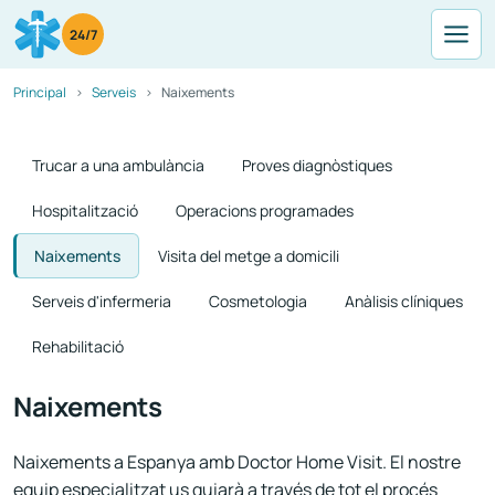
24/7
Principal
Serveis
Naixements
Trucar a una ambulància
Proves diagnòstiques
Hospitalització
Operacions programades
Naixements
Visita del metge a domicili
Serveis d'infermeria
Cosmetologia
Anàlisis clíniques
Rehabilitació
Naixements
Naixements a Espanya amb Doctor Home Visit. El nostre
equip especialitzat us guiarà a través de tot el procés