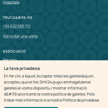
Hospitals
TRUCA&#39;NS
+34 622 550 112
Sol·licitar una visita
ASSOCIACIÓ
Per soci
La teva privadesa
Vacants
En fer clic a &quot;Acceptar totes les galetes&quot;,
accepteu que el lloc DHV24 pugui emmagatzemar
Política de privacitat
galetes al vostre dispositiu i mostrar informació
d&#39;acord amb la nostra política de galetes. Pots
trobar més informació a la nostra Política de privadesa.