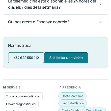
La telemedicina està disponible les 24 hores del
dia, els 7 dies de la setmana?
Quines àrees d'Espanya cobreix?
Només truca
+34 622 550 112
Sol·licitar una visita
🏥 SERVEIS
📍 PRESÈNCIA
Costa Maresme
Trucar a una ambulància
La Costa Blanca
Proves diagnòstiques
Costa Cálida
Costa Brava