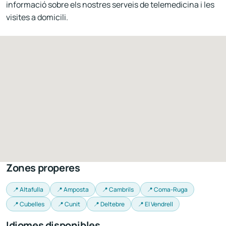
informació sobre els nostres serveis de telemedicina i les
visites a domicili.
Zones properes
📍 Altafulla
📍 Amposta
📍 Cambrils
📍 Coma-Ruga
📍 Cubelles
📍 Cunit
📍 Deltebre
📍 El Vendrell
Idiomes disponibles