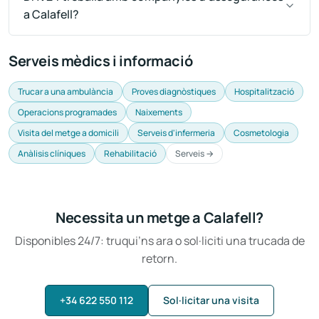
a Calafell?
Serveis mèdics i informació
Trucar a una ambulància
Proves diagnòstiques
Hospitalització
Operacions programades
Naixements
Visita del metge a domicili
Serveis d'infermeria
Cosmetologia
Anàlisis clíniques
Rehabilitació
Serveis →
Necessita un metge a Calafell?
Disponibles 24/7: truqui’ns ara o sol·liciti una trucada de
retorn.
+34 622 550 112
Sol·licitar una visita