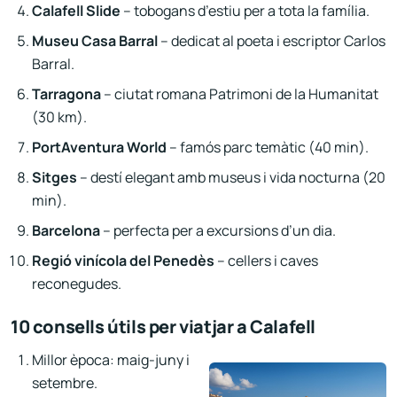
Calafell Slide
– tobogans d’estiu per a tota la família.
Museu Casa Barral
– dedicat al poeta i escriptor Carlos
Barral.
Tarragona
– ciutat romana Patrimoni de la Humanitat
(30 km).
PortAventura World
– famós parc temàtic (40 min).
Sitges
– destí elegant amb museus i vida nocturna (20
min).
Barcelona
– perfecta per a excursions d’un dia.
Regió vinícola del Penedès
– cellers i caves
reconegudes.
10 consells útils per viatjar a Calafell
Millor època: maig-juny i
setembre.