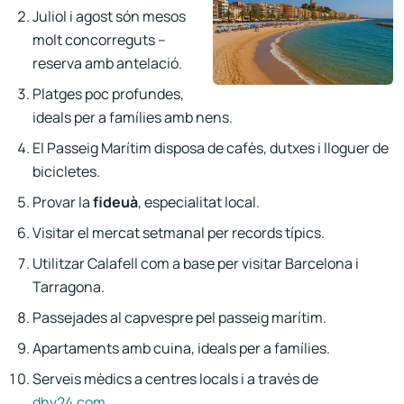
Juliol i agost són mesos
molt concorreguts –
reserva amb antelació.
Platges poc profundes,
ideals per a famílies amb nens.
El Passeig Marítim disposa de cafès, dutxes i lloguer de
bicicletes.
Provar la
fideuà
, especialitat local.
Visitar el mercat setmanal per records típics.
Utilitzar Calafell com a base per visitar Barcelona i
Tarragona.
Passejades al capvespre pel passeig marítim.
Apartaments amb cuina, ideals per a famílies.
Serveis mèdics a centres locals i a través de
dhv24.com
.