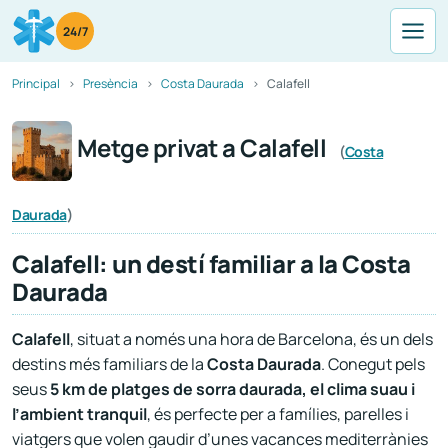
24/7
Principal
Presència
Costa Daurada
Calafell
Metge privat a Calafell
(
Costa
Daurada
)
Calafell: un destí familiar a la Costa
Daurada
Calafell
, situat a només una hora de Barcelona, és un dels
destins més familiars de la
Costa Daurada
. Conegut pels
seus
5 km de platges de sorra daurada, el clima suau i
l’ambient tranquil
, és perfecte per a famílies, parelles i
viatgers que volen gaudir d’unes vacances mediterrànies