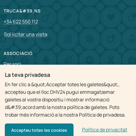
TRUCA&#39;NS
+34 622 550 112
Sol·licitar una visita
ASSOCIACIÓ
Per soci
La teva privadesa
Vacants
En fer clic a &quot;Acceptar totes les galetes&quot;,
accepteu que el lloc DHV24 pugui emmagatzemar
Política de privacitat
galetes al vostre dispositiu i mostrar informació
d&#39;acord amb la nostra política de galetes. Pots
trobar més informació a la nostra Política de privadesa.
Política de privacitat
© 2009 - 2026
Visita al metge a domicili 24h
Accepteu totes les cookies
Només es permet l&#39;ús de materials amb l&#39;enllaç actiu a la font