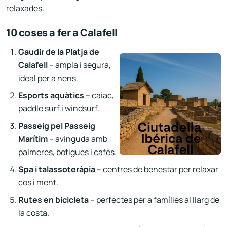
relaxades.
10 coses a fer a Calafell
Gaudir de la Platja de
Calafell
– ampla i segura,
ideal per a nens.
Esports aquàtics
– caiac,
paddle surf i windsurf.
Passeig pel Passeig
Marítim
– avinguda amb
palmeres, botigues i cafès.
Spa i talassoteràpia
– centres de benestar per relaxar
cos i ment.
Rutes en bicicleta
– perfectes per a famílies al llarg de
la costa.