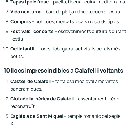
Tapas i peix fresc
– paella, fideuà i cuina mediterrània.
Vida nocturna
– bars de platja i discoteques a l’estiu.
Compres
– botigues, mercats locals i records típics.
Festivals i concerts
– esdeveniments culturals durant
l’estiu.
Oci infantil
– parcs, tobogans i activitats per als més
petits.
10 llocs imprescindibles a Calafell i voltants
Castell de Calafell
– fortalesa medieval amb vistes
panoràmiques.
Ciutadella Ibèrica de Calafell
– assentament ibèric
reconstruït.
Església de Sant Miquel
– temple romànic del segle
XII.