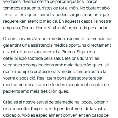
verdosos, diversa oferta de parcs aquàtics i parcs
temàtics atrauen turistes de tot el món. No obstant això,
fins i tot en aquest paradís, poden sorgir situacions que
requereixen atenció mèdica. En aquests casos, la nostra
empresa, Doctor Home Visit, està preparada per ajudar.
Oferim serveis d'atenció mèdica a domicili i telemedicina,
garantint una assistència mèdica oportuna directament
al vostre lloc de vacances a La Pineda. Sigui una
deterioració sobtada de la salut, lesions durant les
vacances o complicacions amb malalties cròniques - el
nostre equip de professionals mèdics sempre està a la
vostra disposició. Realitzem consultes sobre teràpia
medicamentosa, cura de ferides i seguiment regular de
pacients amb malalties cròniques.
Gràcies al nostre servei de telemedicina, podeu obtenir
una consulta d'experts, independentment de la vostra
ubicació. Això és especialment convenient en casos de