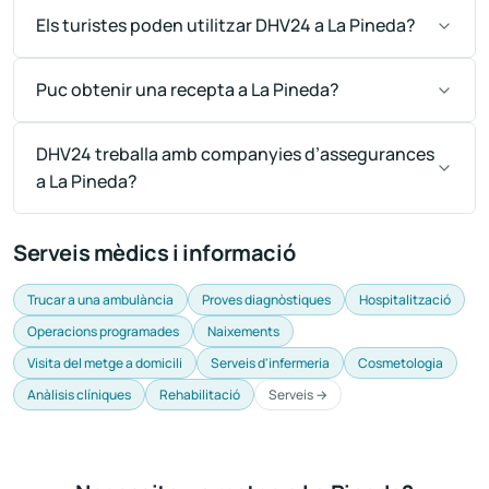
Els turistes poden utilitzar DHV24 a La Pineda?
Puc obtenir una recepta a La Pineda?
DHV24 treballa amb companyies d’assegurances
a La Pineda?
Serveis mèdics i informació
Trucar a una ambulància
Proves diagnòstiques
Hospitalització
Operacions programades
Naixements
Visita del metge a domicili
Serveis d'infermeria
Cosmetologia
Anàlisis clíniques
Rehabilitació
Serveis →