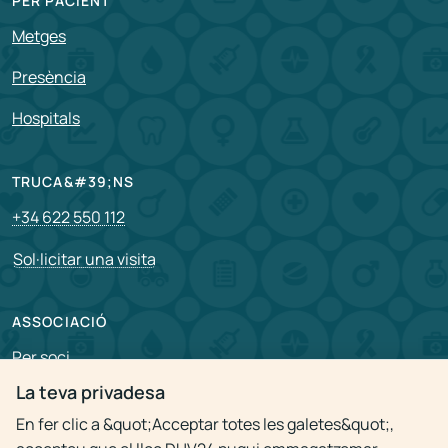
PER PACIENT
Metges
Presència
Hospitals
TRUCA&#39;NS
+34 622 550 112
Sol·licitar una visita
ASSOCIACIÓ
Per soci
La teva privadesa
Vacants
En fer clic a &quot;Acceptar totes les galetes&quot;,