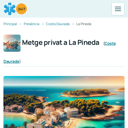
24/7
Principal
Presència
Costa Daurada
La Pineda
Metge privat a La Pineda
(
Costa
Daurada
)