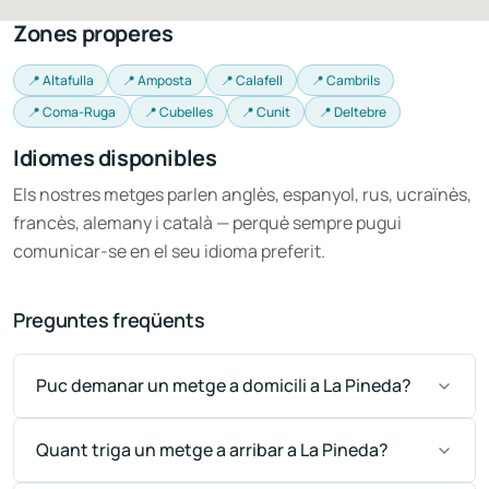
Zones properes
📍 Altafulla
📍 Amposta
📍 Calafell
📍 Cambrils
📍 Coma-Ruga
📍 Cubelles
📍 Cunit
📍 Deltebre
Idiomes disponibles
Els nostres metges parlen anglès, espanyol, rus, ucraïnès,
francès, alemany i català — perquè sempre pugui
comunicar-se en el seu idioma preferit.
Preguntes freqüents
Puc demanar un metge a domicili a La Pineda?
Quant triga un metge a arribar a La Pineda?