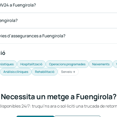
DHV24 a Fuengirola?
engirola?
ies d’assegurances a Fuengirola?
ció
nòstiques
Hospitalització
Operacions programades
Naixements
Anàlisis clíniques
Rehabilitació
Serveis →
Necessita un metge a Fuengirola?
Disponibles 24/7: truqui’ns ara o sol·liciti una trucada de retorn