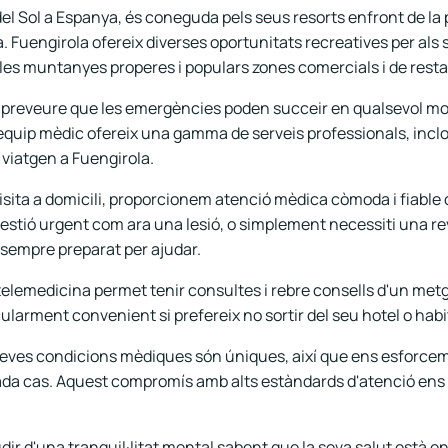
 del Sol a Espanya, és coneguda pels seus resorts enfront de la 
. Fuengirola ofereix diverses oportunitats recreatives per als 
a les muntanyes properes i populars zones comercials i de rest
s preveure que les emergències poden succeir en qualsevol 
 equip mèdic ofereix una gamma de serveis professionals, incloe
 viatgen a Fuengirola.
visita a domicili, proporcionem atenció mèdica còmoda i fiable
üestió urgent com ara una lesió, o simplement necessiti una rev
 sempre preparat per ajudar.
 telemedicina permet tenir consultes i rebre consells d'un met
cularment convenient si prefereix no sortir del seu hotel o habi
seves condicions mèdiques són úniques, així que ens esforce
da cas. Aquest compromís amb alts estàndards d'atenció ens co
udir d'una tranquil·litat mental sabent que la seva salut est