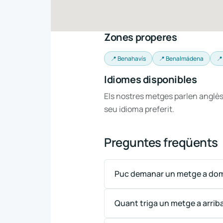
Zones properes
📍 Benahavís
📍 Benalmádena
📍
Idiomes disponibles
Els nostres metges parlen anglès
seu idioma preferit.
Preguntes freqüents
Puc demanar un metge a domi
Quant triga un metge a arrib