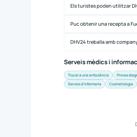
Els turistes poden utilitzar 
Puc obtenir una recepta a Fu
DHV24 treballa amb company
Serveis mèdics i informa
Trucar a una ambulància
Proves diag
Serveis d'infermeria
Cosmetologia