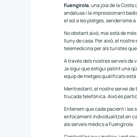
Fuengirola
, una joia de la Costa
andalusa i la impressionant badia
el sol a les platges, senderisme 
No obstant això, mai està de mé
lluny de casa. Per això, el nostre
telemedicina per als turistes que
A través dels nostres serveis de 
Ja sigui que estigui patint una q
equip de metges qualificats està
Mentrestant, el nostre servei de
trucada telefònica. Això és parti
Entenem que cada pacient i les 
enfocament individualitzat en ca
als serveis mèdics a Fuengirola.
Contacti'ns avui mateix, i pot ga