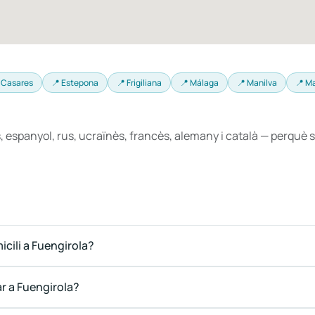
 Casares
📍 Estepona
📍 Frigiliana
📍 Málaga
📍 Manilva
📍 M
, espanyol, rus, ucraïnès, francès, alemany i català — perqu
cili a Fuengirola?
ar a Fuengirola?