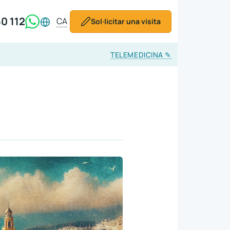
0 112
CA
Sol·licitar una visita
TELEMEDICINA
✎