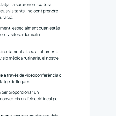
platja, la sorprenent cultura
seus visitants, incloent prendre
auració.
moment, especialment quan estàs
nt visites a domicili i
 directament al seu allotjament.
isió mèdica rutinària, el nostre
ge a través de videoconferència o
tatge de lloguer.
m per proporcionar un
nverteix en l'elecció ideal per
à en mans segures mentre gaudeix