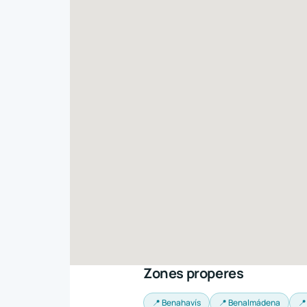
Zones properes
📍 Benahavís
📍 Benalmádena
📍