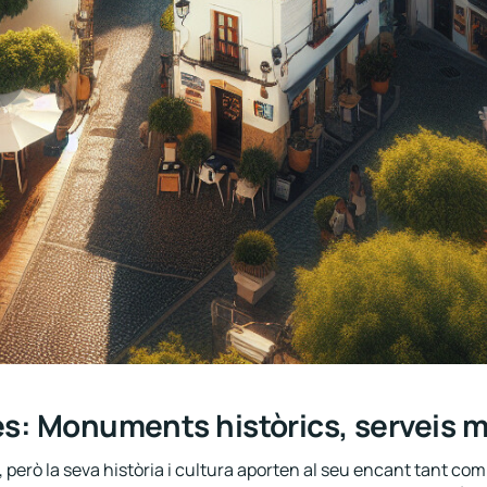
s: Monuments històrics, serveis m
, però la seva història i cultura aporten al seu encant tant c