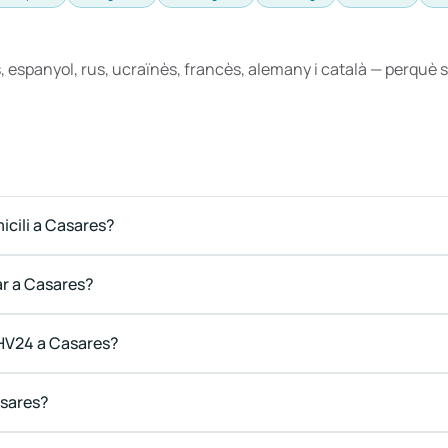
, espanyol, rus, ucraïnès, francès, alemany i català — perqu
cili a Casares?
ar a Casares?
DHV24 a Casares?
asares?