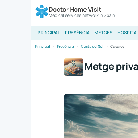
Doctor Home Visit
Medical services network in Spain
PRINCIPAL
PRESÈNCIA
METGES
HOSPITA
Principal
Presència
Costa del Sol
Casares
Metge priva