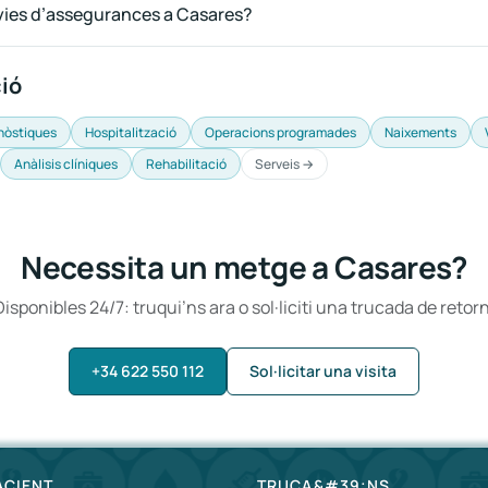
ies d’assegurances a Casares?
ció
nòstiques
Hospitalització
Operacions programades
Naixements
Anàlisis clíniques
Rehabilitació
Serveis →
Necessita un metge a Casares?
Disponibles 24/7: truqui’ns ara o sol·liciti una trucada de retorn
+34 622 550 112
Sol·licitar una visita
ACIENT
TRUCA&#39;NS