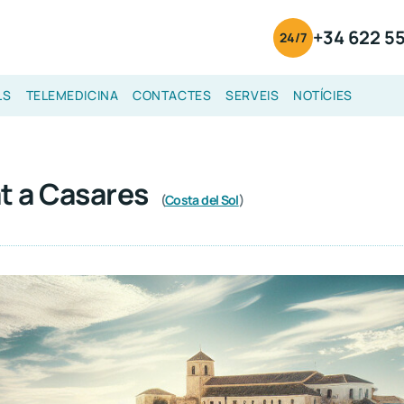
+34 622 55
24/7
LS
TELEMEDICINA
CONTACTES
SERVEIS
NOTÍCIES
t a Casares
(
Costa del Sol
)