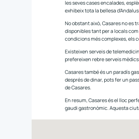
les seves cases encalades, esplèn
exhibeix tota la bellesa d'Andalusi
No obstant això, Casares no es tr
disponibles tant per a locals com 
condicions més complexes, els ce
Existeixen serveis de telemedicin
prefereixen rebre serveis mèdics e
Casares també és un paradís gastr
després de dinar, pots fer un pass
de Casares.
En resum, Casares és el lloc perf
gaudi gastronòmic. Aquesta ciuta