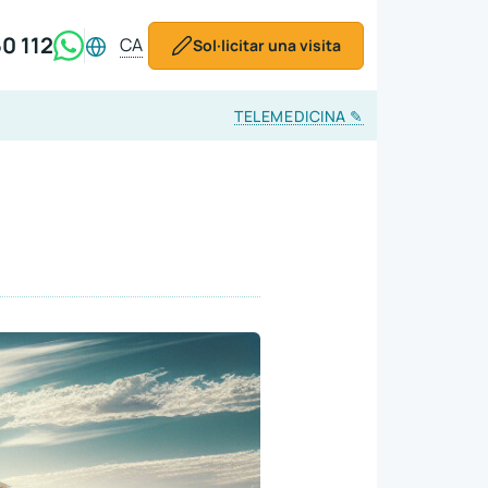
0 112
CA
Sol·licitar una visita
TELEMEDICINA
✎