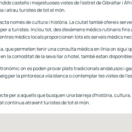
dids castells i majestuoses vistes de l'estret de Gibraltar i Àf
a i atrau turistes de tot el món.
acta només de cultura i història. La ciutat també ofereix servei
per a turistes. Inclou tot, des d'exàmens mèdics rutinaris fins
ntres mèdics locals proporcionen tots els serveis mèdics nec
a, que permeten tenir una consulta mèdica en línia on sigui qu
n la comoditat de la seva llar o hotel, també estan disponibles 
onòmic on es poden provar plats tradicionals andalusos i gaudi
eig per la pintoresca vila blanca o contemplar les vistes de l'es
ecte per a aquells que busquen una barreja d'història, cultura, 
t continua atraient turistes de tot el món.