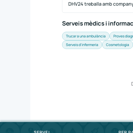
DHV24 treballa amb company
Serveis mèdics i informa
Trucar a una ambulància
Proves diag
Serveis d'infermeria
Cosmetologia
SERVEI
PER P