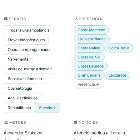
🏥 SERVEIS
📍 PRESÈNCIA
Costa Maresme
Trucar a una ambulància
La Costa Blanca
Proves diagnòstiques
Costa Cálida
Costa Brava
Operacions programades
Costa del Sol
Naixements
Costa Daurada
Visita del metge a domicili
Gran Canària
Lanzarote
Serveis d'infermeria
Presència →
Cosmetologia
Anàlisis clíniques
Rehabilitació
Serveis →
👨‍⚕️ METGES
📰 NOTÍCIES
Alexander Stukalov
Atenció mèdica a l'hotel a