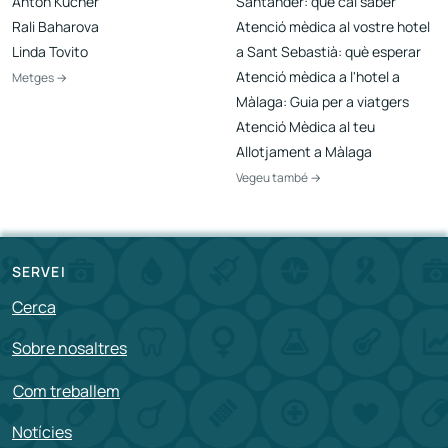
Anton Kucher
Santander: què cal saber
Rali Baharova
Atenció mèdica al vostre hotel
Linda Tovito
a Sant Sebastià: què esperar
Atenció mèdica a l'hotel a
Metges →
Màlaga: Guia per a viatgers
Atenció Mèdica al teu
Allotjament a Màlaga
Vegeu també →
SERVEI
Cerca
Sobre nosaltres
Com treballem
Notícies