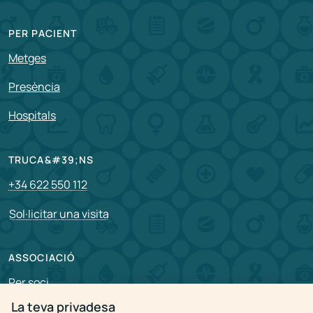
PER PACIENT
Metges
Presència
Hospitals
TRUCA&#39;NS
+34 622 550 112
Sol·licitar una visita
ASSOCIACIÓ
Per soci
La teva privadesa
Vacants