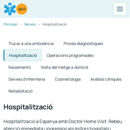
24/7
Principal
Serveis
Hospitalització
Trucar a una ambulància
Proves diagnòstiques
Hospitalització
Operacions programades
Naixements
Visita del metge a domicili
Serveis d'infermeria
Cosmetologia
Anàlisis clíniques
Rehabilitació
Hospitalització
Hospitalització a Espanya amb Doctor Home Visit. Rebeu
atenció immediata i ingressos als millors hospitals i