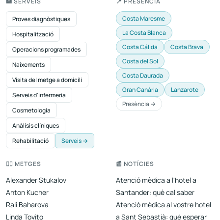
🏥 SERVEIS
📍 PRESÈNCIA
Costa Maresme
Proves diagnòstiques
La Costa Blanca
Hospitalització
Costa Cálida
Costa Brava
Operacions programades
Costa del Sol
Naixements
Costa Daurada
Visita del metge a domicili
Gran Canària
Lanzarote
Serveis d'infermeria
Presència →
Cosmetologia
Anàlisis clíniques
Rehabilitació
Serveis →
👨‍⚕️ METGES
📰 NOTÍCIES
Alexander Stukalov
Atenció mèdica a l'hotel a
Anton Kucher
Santander: què cal saber
Rali Baharova
Atenció mèdica al vostre hotel
Linda Tovito
a Sant Sebastià: què esperar