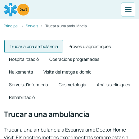
24/7
Principal
Serveis
Trucar a una ambulància
Trucar a una ambulància
Proves diagnòstiques
Hospitalització
Operacions programades
Naixements
Visita del metge a domicili
Serveis d'infermeria
Cosmetologia
Anàlisis clíniques
Rehabilitació
Trucar a una ambulància
Trucar a una ambulància a Espanya amb Doctor Home
Visit. Els nostres metges experimentats sempre estan a