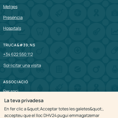
Metges
Presència
Hospitals
TRUCA&#39;NS
+34 622 550 112
Sol·licitar una visita
ASSOCIACIÓ
Per soci
La teva privadesa
Vacants
En fer clic a &quot;Acceptar totes les galetes&quot;,
accepteu que el lloc DHV24 pugui emmagatzemar
Política de privacitat