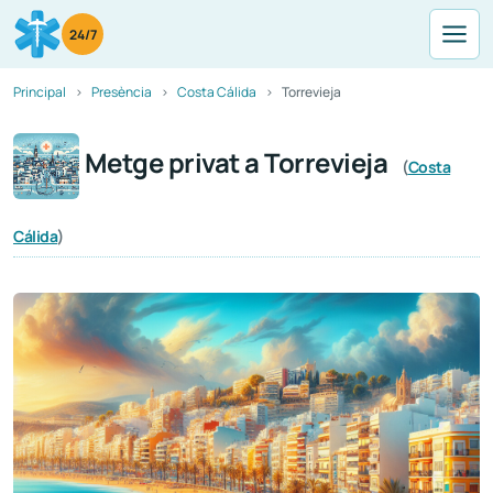
24/7
Principal
Presència
Costa Cálida
Torrevieja
Metge privat a Torrevieja
(
Costa
Cálida
)