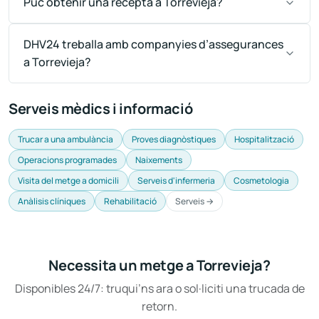
Puc obtenir una recepta a Torrevieja?
DHV24 treballa amb companyies d’assegurances
a Torrevieja?
Serveis mèdics i informació
Trucar a una ambulància
Proves diagnòstiques
Hospitalització
Operacions programades
Naixements
Visita del metge a domicili
Serveis d'infermeria
Cosmetologia
Anàlisis clíniques
Rehabilitació
Serveis →
Necessita un metge a Torrevieja?
Disponibles 24/7: truqui’ns ara o sol·liciti una trucada de
retorn.