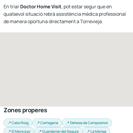
En triar
Doctor Home Visit
, pot estar segur que en
qualsevol situació rebrà assistència mèdica professional
de manera oportuna directament a Torrevieja.
Zones properes
📍 Cabo Roig
📍 Cartagena
📍 Dehesa de Campoamor
📍 El Moncayo
📍 Guardamar del Segura
📍 La Manga