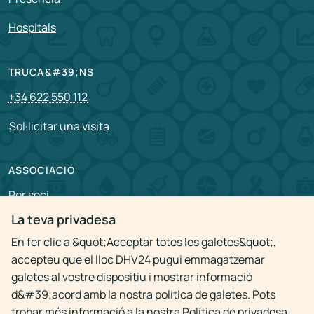
Hospitals
TRUCA&#39;NS
+34 622 550 112
Sol·licitar una visita
ASSOCIACIÓ
Per soci
La teva privadesa
Vacants
En fer clic a &quot;Acceptar totes les galetes&quot;,
accepteu que el lloc DHV24 pugui emmagatzemar
Política de privacitat
galetes al vostre dispositiu i mostrar informació
d&#39;acord amb la nostra política de galetes. Pots
trobar més informació a la nostra Política de privadesa.