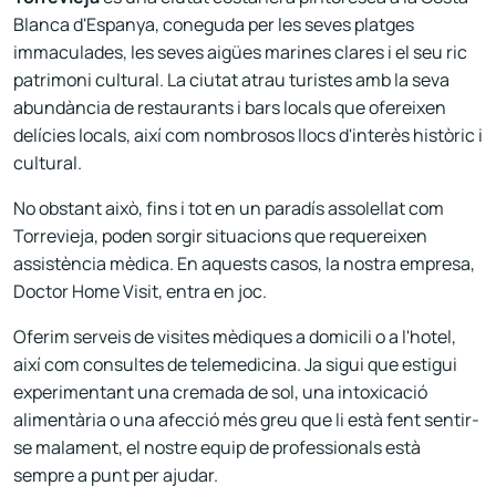
Blanca d'Espanya, coneguda per les seves platges
immaculades, les seves aigües marines clares i el seu ric
patrimoni cultural. La ciutat atrau turistes amb la seva
abundància de restaurants i bars locals que ofereixen
delícies locals, així com nombrosos llocs d'interès històric i
cultural.
No obstant això, fins i tot en un paradís assolellat com
Torrevieja, poden sorgir situacions que requereixen
assistència mèdica. En aquests casos, la nostra empresa,
Doctor Home Visit, entra en joc.
Oferim serveis de visites mèdiques a domicili o a l'hotel,
així com consultes de telemedicina. Ja sigui que estigui
experimentant una cremada de sol, una intoxicació
alimentària o una afecció més greu que li està fent sentir-
se malament, el nostre equip de professionals està
sempre a punt per ajudar.