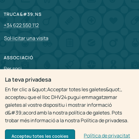
TRUCA&#39;NS
+34 622 550 112
Sol·licitar una visita
ASSOCIACIÓ
Per soci
La teva privadesa
Vacants
En fer clic a &quot;Acceptar totes les galetes&quot;,
accepteu que el lloc DHV24 pugui emmagatzemar
Política de privacitat
galetes al vostre dispositiu i mostrar informació
d&#39;acord amb la nostra política de galetes. Pots
trobar més informació a la nostra Política de privadesa.
Política de privacitat
© 2009 - 2026
Visita al metge a domicili 24h
Accepteu totes les cookies