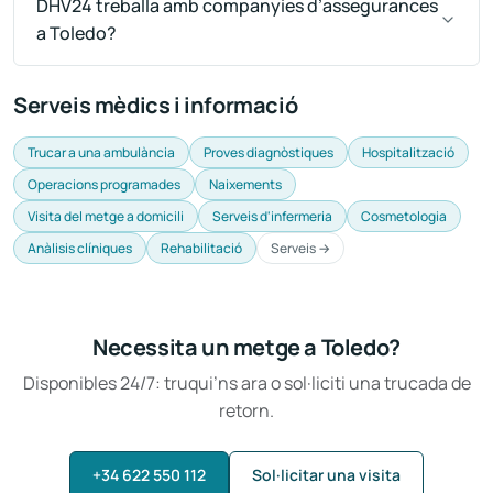
DHV24 treballa amb companyies d’assegurances
a Toledo?
Serveis mèdics i informació
Trucar a una ambulància
Proves diagnòstiques
Hospitalització
Operacions programades
Naixements
Visita del metge a domicili
Serveis d'infermeria
Cosmetologia
Anàlisis clíniques
Rehabilitació
Serveis →
Necessita un metge a Toledo?
Disponibles 24/7: truqui’ns ara o sol·liciti una trucada de
retorn.
+34 622 550 112
Sol·licitar una visita