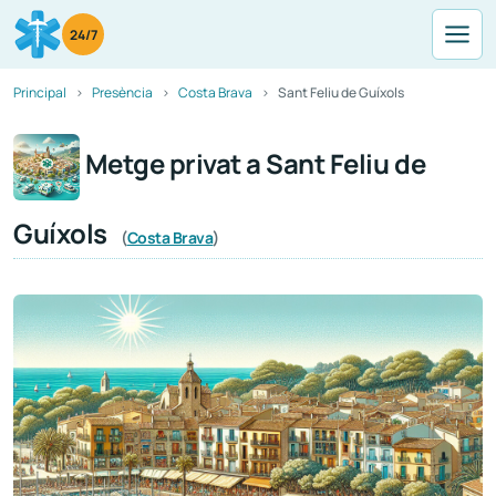
24/7
Principal
Presència
Costa Brava
Sant Feliu de Guíxols
Metge privat a Sant Feliu de
Guíxols
(
Costa Brava
)