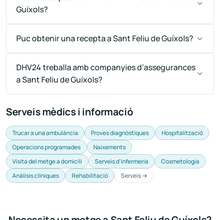
Guíxols?
Puc obtenir una recepta a Sant Feliu de Guíxols?
DHV24 treballa amb companyies d’assegurances
a Sant Feliu de Guíxols?
Serveis mèdics i informació
Trucar a una ambulància
Proves diagnòstiques
Hospitalització
Operacions programades
Naixements
Visita del metge a domicili
Serveis d'infermeria
Cosmetologia
Anàlisis clíniques
Rehabilitació
Serveis →
Necessita un metge a Sant Feliu de Guíxols?