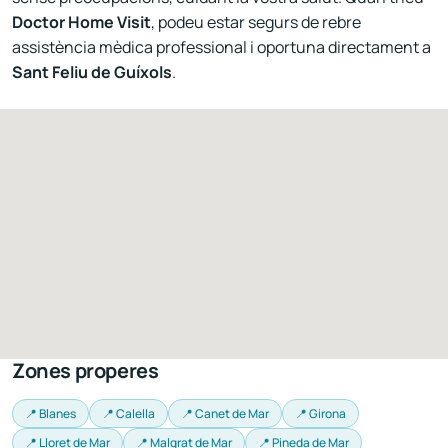
Doctor Home Visit
, podeu estar segurs de rebre
assistència mèdica professional i oportuna directament a
Sant Feliu de Guíxols
.
Zones properes
📍 Blanes
📍 Calella
📍 Canet de Mar
📍 Girona
📍 Lloret de Mar
📍 Malgrat de Mar
📍 Pineda de Mar