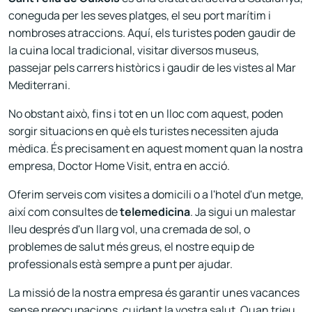
coneguda per les seves platges, el seu port marítim i
nombroses atraccions. Aquí, els turistes poden gaudir de
la cuina local tradicional, visitar diversos museus,
passejar pels carrers històrics i gaudir de les vistes al Mar
Mediterrani.
No obstant això, fins i tot en un lloc com aquest, poden
sorgir situacions en què els turistes necessiten ajuda
mèdica. És precisament en aquest moment quan la nostra
empresa, Doctor Home Visit, entra en acció.
Oferim serveis com visites a domicili o a l'hotel d'un metge,
així com consultes de
telemedicina
. Ja sigui un malestar
lleu després d'un llarg vol, una cremada de sol, o
problemes de salut més greus, el nostre equip de
professionals està sempre a punt per ajudar.
La missió de la nostra empresa és garantir unes vacances
sense preocupacions, cuidant la vostra salut. Quan trieu