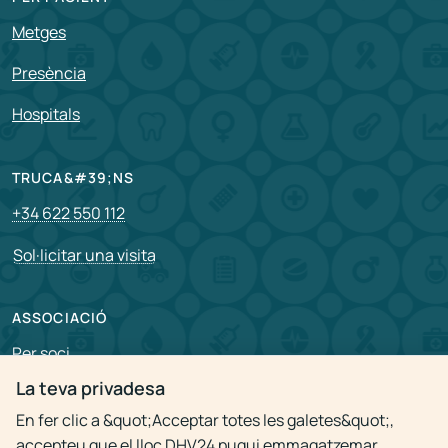
Metges
Presència
Hospitals
TRUCA&#39;NS
+34 622 550 112
Sol·licitar una visita
ASSOCIACIÓ
Per soci
La teva privadesa
Vacants
En fer clic a &quot;Acceptar totes les galetes&quot;,
accepteu que el lloc DHV24 pugui emmagatzemar
Política de privacitat