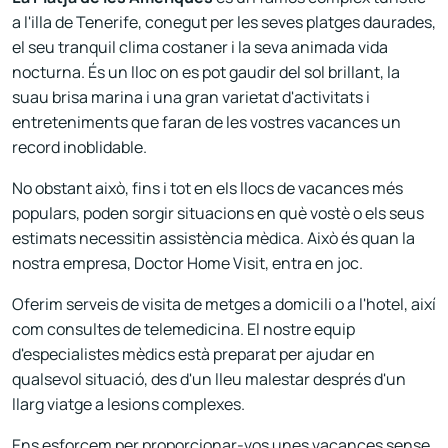
a l'illa de Tenerife, conegut per les seves platges daurades,
el seu tranquil clima costaner i la seva animada vida
nocturna. És un lloc on es pot gaudir del sol brillant, la
suau brisa marina i una gran varietat d'activitats i
entreteniments que faran de les vostres vacances un
record inoblidable.
No obstant això, fins i tot en els llocs de vacances més
populars, poden sorgir situacions en què vostè o els seus
estimats necessitin assistència mèdica. Això és quan la
nostra empresa, Doctor Home Visit, entra en joc.
Oferim serveis de visita de metges a domicili o a l'hotel, així
com consultes de telemedicina. El nostre equip
d'especialistes mèdics està preparat per ajudar en
qualsevol situació, des d'un lleu malestar després d'un
llarg viatge a lesions complexes.
Ens esforcem per proporcionar-vos unes vacances sense