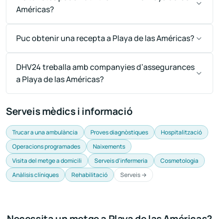
Américas?
Puc obtenir una recepta a Playa de las Américas?
DHV24 treballa amb companyies d’assegurances
a Playa de las Américas?
Serveis mèdics i informació
Trucar a una ambulància
Proves diagnòstiques
Hospitalització
Operacions programades
Naixements
Visita del metge a domicili
Serveis d'infermeria
Cosmetologia
Anàlisis clíniques
Rehabilitació
Serveis →
Necessita un metge a Playa de las Américas?