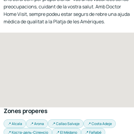
preocupacions, cuidant de la vostra salut. Amb Doctor
Home Visit, sempre podeu estar segurs de rebre una ajuda
mèdica de qualitat a la Platja de les Amèriques.
Zones properes
📍 Alcala
📍 Arona
📍 Callao Salvaje
📍 Costa Adeje
📍 Коста-дель-Сіленсіо
📍 El Médano
📍 Fañabé