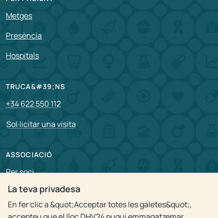
Metges
Presència
Hospitals
TRUCA&#39;NS
+34 622 550 112
Sol·licitar una visita
ASSOCIACIÓ
Per soci
La teva privadesa
Vacants
En fer clic a &quot;Acceptar totes les galetes&quot;,
accepteu que el lloc DHV24 pugui emmagatzemar
Política de privacitat