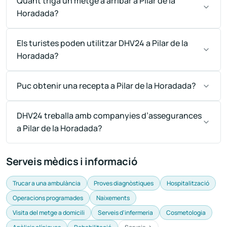
Quant triga un metge a arribar a Pilar de la
Horadada?
Els turistes poden utilitzar DHV24 a Pilar de la
Horadada?
Puc obtenir una recepta a Pilar de la Horadada?
DHV24 treballa amb companyies d’assegurances
a Pilar de la Horadada?
Serveis mèdics i informació
Trucar a una ambulància
Proves diagnòstiques
Hospitalització
Operacions programades
Naixements
Visita del metge a domicili
Serveis d'infermeria
Cosmetologia