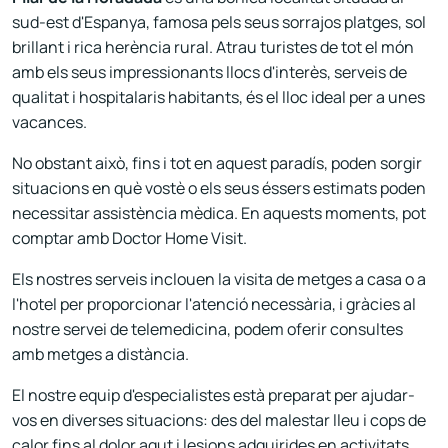
sud-est d'Espanya, famosa pels seus sorrajos platges, sol
brillant i rica herència rural. Atrau turistes de tot el món
amb els seus impressionants llocs d'interès, serveis de
qualitat i hospitalaris habitants, és el lloc ideal per a unes
vacances.
No obstant això, fins i tot en aquest paradís, poden sorgir
situacions en què vostè o els seus éssers estimats poden
necessitar assistència mèdica. En aquests moments, pot
comptar amb Doctor Home Visit.
Els nostres serveis inclouen la visita de metges a casa o a
l'hotel per proporcionar l'atenció necessària, i gràcies al
nostre servei de telemedicina, podem oferir consultes
amb metges a distància.
El nostre equip d'especialistes està preparat per ajudar-
vos en diverses situacions: des del malestar lleu i cops de
calor fins al dolor agut i lesions adquirides en activitats