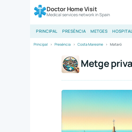
Doctor Home Visit
Medical services network in Spain
PRINCIPAL
PRESÈNCIA
METGES
HOSPITA
Principal
Presència
Costa Maresme
Mataró
Metge priva