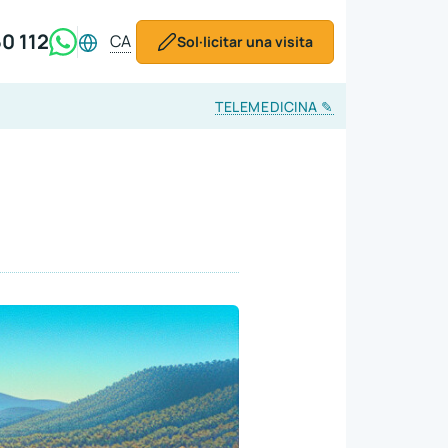
0 112
CA
Sol·licitar una visita
TELEMEDICINA
✎