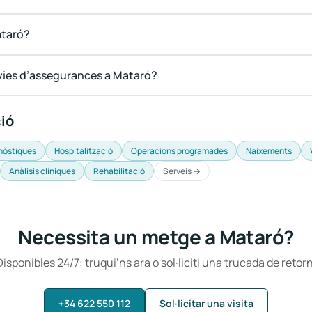
ataró?
ies d’assegurances a Mataró?
ció
nòstiques
Hospitalització
Operacions programades
Naixements
Anàlisis clíniques
Rehabilitació
Serveis →
Necessita un metge a Mataró?
Disponibles 24/7: truqui’ns ara o sol·liciti una trucada de retorn
+34 622 550 112
Sol·licitar una visita