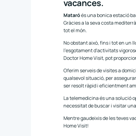
vacances.
Mataró
és una bonica estació bal
Gràcies a la seva costa mediterrà
tot el món.
No obstant això, fins i tot en un
l'esgotament d'activitats vigoro
Doctor Home Visit, pot proporcio
Oferim serveis de visites a domic
qualsevol situació, per assegura
ser resolt ràpid i eficientment am
La telemedicina és una solució o
necessitat de buscar i visitar una
Mentre gaudeixis de les teves vac
Home Visit!