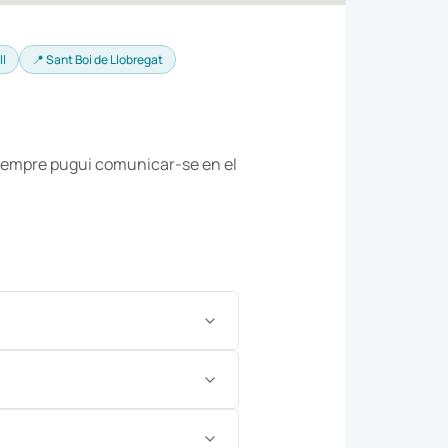
ll
📍 Sant Boi de Llobregat
è sempre pugui comunicar-se en el