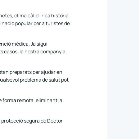
es, clima càlid i rica història.
inació popular per a turistes de
enció mèdica. Ja sigui
ts casos, la nostra companyia,
estan preparats per ajudar en
Qualsevol problema de salut pot
 forma remota, eliminant la
a protecció segura de Doctor