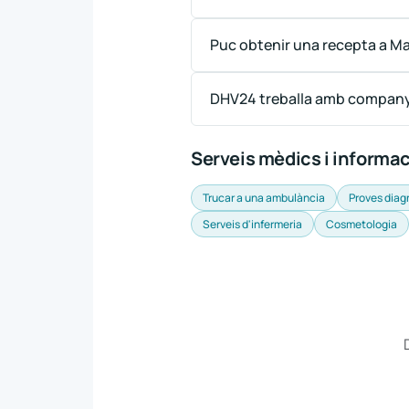
Puc obtenir una recepta a M
DHV24 treballa amb company
Serveis mèdics i informa
Trucar a una ambulància
Proves diag
Serveis d'infermeria
Cosmetologia