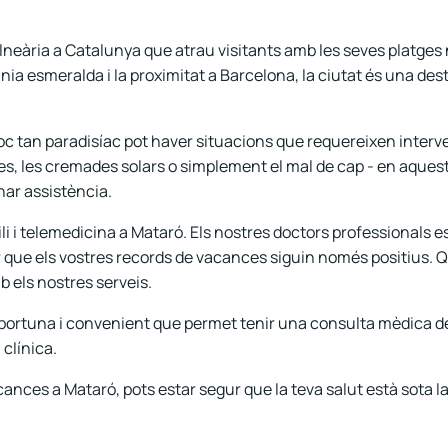
neària a Catalunya que atrau visitants amb les seves platges net
nia esmeralda i la proximitat a Barcelona, la ciutat és una dest
 lloc tan paradisíac pot haver situacions que requereixen interv
ses, les cremades solars o simplement el mal de cap - en aques
nar assistència.
ili i telemedicina a Mataró. Els nostres doctors professionals 
r que els vostres records de vacances siguin només positius. 
b els nostres serveis.
portuna i convenient que permet tenir una consulta mèdica de
 clínica.
ances a Mataró, pots estar segur que la teva salut està sota l