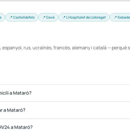
a
📍 Castelldefels
📍 Gavà
📍 L'Hospitalet de Llobregat
📍 Sabade
, espanyol, rus, ucraïnès, francès, alemany i català — perqu
cili a Mataró?
ar a Mataró?
 DHV24 a Mataró?