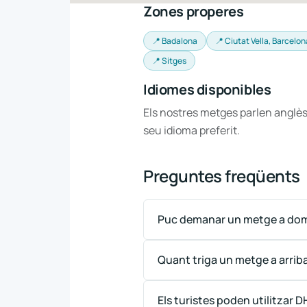
Zones properes
📍 Badalona
📍 Ciutat Vella, Barcelon
📍 Sitges
Idiomes disponibles
Els nostres metges parlen anglès
seu idioma preferit.
Preguntes freqüents
Puc demanar un metge a domi
Quant triga un metge a arrib
Els turistes poden utilitzar