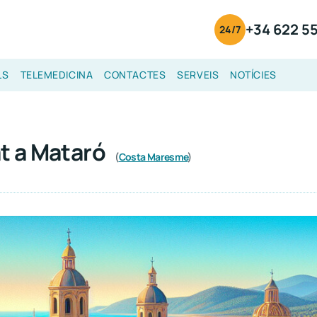
+34 622 55
24/7
LS
TELEMEDICINA
CONTACTES
SERVEIS
NOTÍCIES
t a Mataró
(
Costa Maresme
)