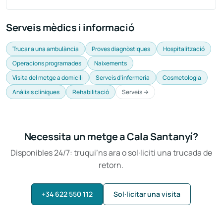
Serveis mèdics i informació
Trucar a una ambulància
Proves diagnòstiques
Hospitalització
Operacions programades
Naixements
Visita del metge a domicili
Serveis d'infermeria
Cosmetologia
Anàlisis clíniques
Rehabilitació
Serveis →
Necessita un metge a Cala Santanyí?
Disponibles 24/7: truqui’ns ara o sol·liciti una trucada de
retorn.
+34 622 550 112
Sol·licitar una visita