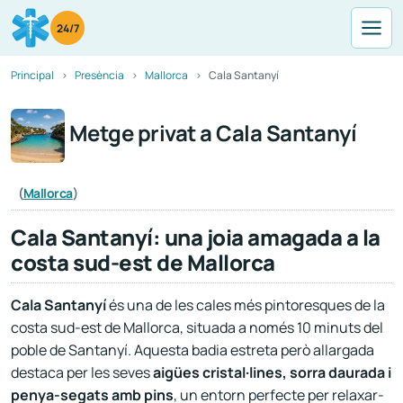
24/7
Principal
Presència
Mallorca
Cala Santanyí
Metge privat a Cala Santanyí
(
Mallorca
)
Cala Santanyí: una joia amagada a la
costa sud-est de Mallorca
Cala Santanyí
és una de les cales més pintoresques de la
costa sud-est de Mallorca, situada a només 10 minuts del
poble de Santanyí. Aquesta badia estreta però allargada
destaca per les seves
aigües cristal·lines, sorra daurada i
penya-segats amb pins
, un entorn perfecte per relaxar-