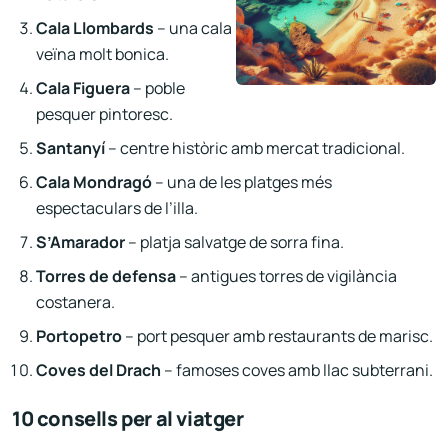
Cala Llombards
– una cala
veïna molt bonica.
Cala Figuera
– poble
pesquer pintoresc.
Santanyí
– centre històric amb mercat tradicional.
Cala Mondragó
– una de les platges més
espectaculars de l’illa.
S’Amarador
– platja salvatge de sorra fina.
Torres de defensa
– antigues torres de vigilància
costanera.
Portopetro
– port pesquer amb restaurants de marisc.
Coves del Drach
– famoses coves amb llac subterrani.
10 consells per al viatger