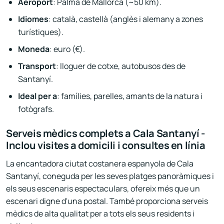
Aeroport
: Palma de Mallorca (~50 km).
Idiomes
: català, castellà (anglès i alemany a zones
turístiques).
Moneda
: euro (€).
Transport
: lloguer de cotxe, autobusos des de
Santanyí.
Ideal per a
: famílies, parelles, amants de la natura i
fotògrafs.
Serveis mèdics complets a Cala Santanyí -
Inclou visites a domicili i consultes en línia
La encantadora ciutat costanera espanyola de Cala
Santanyí, coneguda per les seves platges panoràmiques i
els seus escenaris espectaculars, ofereix més que un
escenari digne d'una postal. També proporciona serveis
mèdics de alta qualitat per a tots els seus residents i