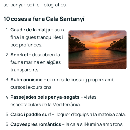
se, banyar-se i fer fotografies.
10 coses a fer a Cala Santanyí
Gaudir de la platja
– sorra
fina i aigües tranquil·les i
poc profundes.
Snorkel
– descobreix la
fauna marina en aigües
transparents.
Submarinisme
– centres de busseig propers amb
cursos i excursions.
Passejades pels penya-segats
– vistes
espectaculars de la Mediterrània.
Caiac i paddle surf
– lloguer d’equips a la mateixa cala.
Capvespres romàntics
– la cala s’il·lumina amb tons