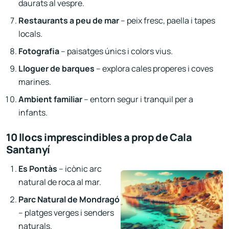
daurats al vespre.
Restaurants a peu de mar
– peix fresc, paella i tapes
locals.
Fotografia
– paisatges únics i colors vius.
Lloguer de barques
– explora cales properes i coves
marines.
Ambient familiar
– entorn segur i tranquil per a
infants.
10 llocs imprescindibles a prop de Cala
Santanyí
Es Pontàs
– icònic arc
natural de roca al mar.
Parc Natural de Mondragó
– platges verges i senders
naturals.