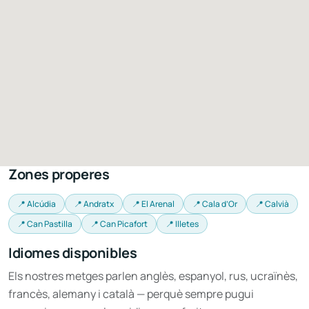
Zones properes
📍 Alcúdia
📍 Andratx
📍 El Arenal
📍 Cala d’Or
📍 Calvià
📍 Can Pastilla
📍 Can Picafort
📍 Illetes
Idiomes disponibles
Els nostres metges parlen anglès, espanyol, rus, ucraïnès,
francès, alemany i català — perquè sempre pugui