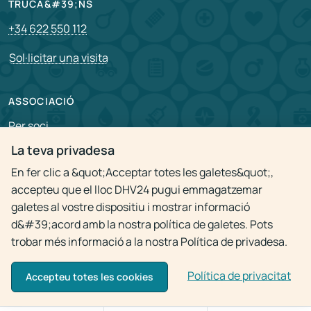
TRUCA&#39;NS
+34 622 550 112
Sol·licitar una visita
ASSOCIACIÓ
Per soci
La teva privadesa
Vacants
En fer clic a &quot;Acceptar totes les galetes&quot;,
accepteu que el lloc DHV24 pugui emmagatzemar
Política de privacitat
galetes al vostre dispositiu i mostrar informació
d&#39;acord amb la nostra política de galetes. Pots
trobar més informació a la nostra Política de privadesa.
Política de privacitat
© 2009 - 2026
Visita al metge a domicili 24h
Accepteu totes les cookies
Només es permet l&#39;ús de materials amb l&#39;enllaç actiu a la font