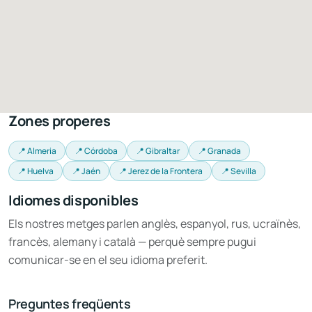
Zones properes
📍 Almeria
📍 Córdoba
📍 Gibraltar
📍 Granada
📍 Huelva
📍 Jaén
📍 Jerez de la Frontera
📍 Sevilla
Idiomes disponibles
Els nostres metges parlen anglès, espanyol, rus, ucraïnès,
francès, alemany i català — perquè sempre pugui
comunicar-se en el seu idioma preferit.
Preguntes freqüents