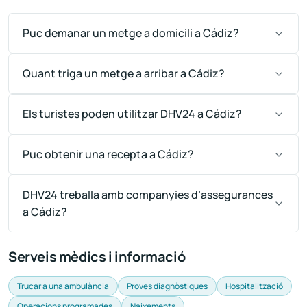
Puc demanar un metge a domicili a Cádiz?
Quant triga un metge a arribar a Cádiz?
Els turistes poden utilitzar DHV24 a Cádiz?
Puc obtenir una recepta a Cádiz?
DHV24 treballa amb companyies d’assegurances
a Cádiz?
Serveis mèdics i informació
Trucar a una ambulància
Proves diagnòstiques
Hospitalització
Operacions programades
Naixements