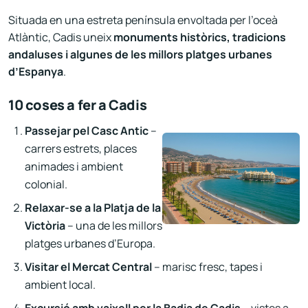
Situada en una estreta península envoltada per l’oceà
Atlàntic, Cadis uneix
monuments històrics, tradicions
andaluses i algunes de les millors platges urbanes
d’Espanya
.
10 coses a fer a Cadis
Passejar pel Casc Antic
–
carrers estrets, places
animades i ambient
colonial.
Relaxar-se a la Platja de la
Victòria
– una de les millors
platges urbanes d’Europa.
Visitar el Mercat Central
– marisc fresc, tapes i
ambient local.