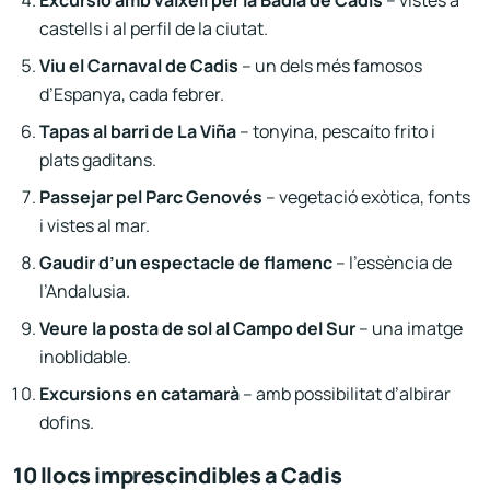
Excursió amb vaixell per la Badia de Cadis
– vistes a
castells i al perfil de la ciutat.
Viu el Carnaval de Cadis
– un dels més famosos
d’Espanya, cada febrer.
Tapas al barri de La Viña
– tonyina, pescaíto frito i
plats gaditans.
Passejar pel Parc Genovés
– vegetació exòtica, fonts
i vistes al mar.
Gaudir d’un espectacle de flamenc
– l’essència de
l’Andalusia.
Veure la posta de sol al Campo del Sur
– una imatge
inoblidable.
Excursions en catamarà
– amb possibilitat d’albirar
dofins.
10 llocs imprescindibles a Cadis