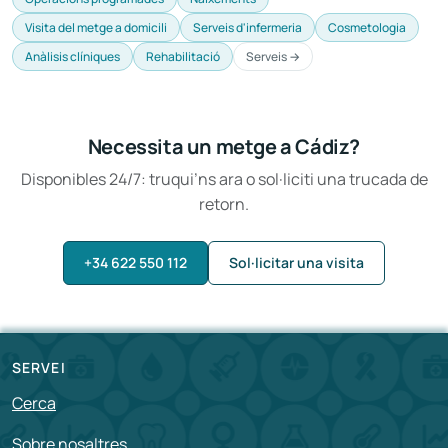
Visita del metge a domicili
Serveis d'infermeria
Cosmetologia
Anàlisis clíniques
Rehabilitació
Serveis →
Necessita un metge a Cádiz?
Disponibles 24/7: truqui’ns ara o sol·liciti una trucada de
retorn.
+34 622 550 112
Sol·licitar una visita
SERVEI
Cerca
Sobre nosaltres