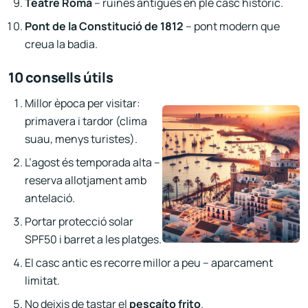
Teatre Romà
– ruïnes antigues en ple casc històric.
Pont de la Constitució de 1812
– pont modern que
creua la badia.
10 consells útils
Millor època per visitar:
primavera i tardor (clima
suau, menys turistes).
L’agost és temporada alta –
reserva allotjament amb
antelació.
Portar protecció solar
SPF50 i barret a les platges.
El casc antic es recorre millor a peu – aparcament
limitat.
No deixis de tastar el
pescaíto frito
.