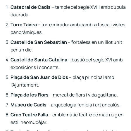
Catedral de Cadis
– temple del segle XVIII amb cúpula
daurada.
Torre Tavira
– torre mirador amb cambra fosca i vistes
panoràmiques.
Castell de San Sebastián
– fortalesa en un illot unit
per un dic.
Castell de Santa Catalina
– bastió del segle XVI amb
exposicions i concerts.
Plaça de San Juan de Dios
– plaça principal amb
l’Ajuntament.
Plaça de les Flors
– mercat de flors i vida gaditana.
Museu de Cadis
– arqueologia fenícia i art andalús.
Gran Teatre Falla
– emblemàtic teatre de maó roig en
estil neomudèjar.