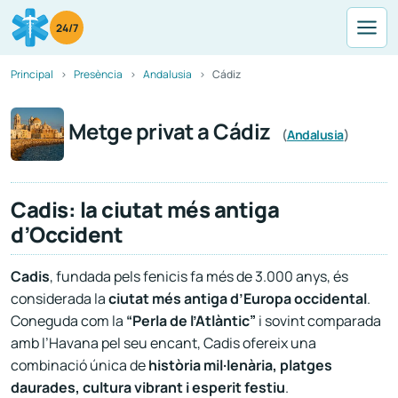
24/7
Principal
Presència
Andalusia
Cádiz
Metge privat a Cádiz
(
Andalusia
)
Cadis: la ciutat més antiga
d’Occident
Cadis
, fundada pels fenicis fa més de 3.000 anys, és
considerada la
ciutat més antiga d’Europa occidental
.
Coneguda com la
“Perla de l’Atlàntic”
i sovint comparada
amb l’Havana pel seu encant, Cadis ofereix una
combinació única de
història mil·lenària, platges
daurades, cultura vibrant i esperit festiu
.