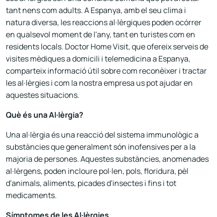
tant nens com adults. A Espanya, amb el seu clima i
natura diversa, les reaccions al·lèrgiques poden ocórrer
en qualsevol moment de l'any, tant en turistes com en
residents locals. Doctor Home Visit, que ofereix serveis de
visites mèdiques a domicili i telemedicina a Espanya,
comparteix informació útil sobre com reconèixer i tractar
les al·lèrgies i com la nostra empresa us pot ajudar en
aquestes situacions.
Què és una Al·lèrgia?
Una al·lèrgia és una reacció del sistema immunològic a
substàncies que generalment són inofensives per a la
majoria de persones. Aquestes substàncies, anomenades
al·lèrgens, poden incloure pol·len, pols, floridura, pèl
d'animals, aliments, picades d'insectes i fins i tot
medicaments.
Símptomes de les Al·lèrgies