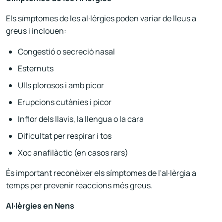
Els símptomes de les al·lèrgies poden variar de lleus a
greus i inclouen:
Congestió o secreció nasal
Esternuts
Ulls plorosos i amb picor
Erupcions cutànies i picor
Inflor dels llavis, la llengua o la cara
Dificultat per respirar i tos
Xoc anafilàctic (en casos rars)
És important reconèixer els símptomes de l'al·lèrgia a
temps per prevenir reaccions més greus.
Al·lèrgies en Nens