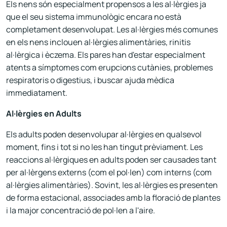
Els nens són especialment propensos a les al·lèrgies ja
que el seu sistema immunològic encara no està
completament desenvolupat. Les al·lèrgies més comunes
en els nens inclouen al·lèrgies alimentàries, rinitis
al·lèrgica i èczema. Els pares han d'estar especialment
atents a símptomes com erupcions cutànies, problemes
respiratoris o digestius, i buscar ajuda mèdica
immediatament.
Al·lèrgies en Adults
Els adults poden desenvolupar al·lèrgies en qualsevol
moment, fins i tot si no les han tingut prèviament. Les
reaccions al·lèrgiques en adults poden ser causades tant
per al·lèrgens externs (com el pol·len) com interns (com
al·lèrgies alimentàries). Sovint, les al·lèrgies es presenten
de forma estacional, associades amb la floració de plantes
i la major concentració de pol·len a l'aire.