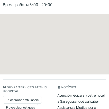
Время работы 8-00 - 20-00
🏥 DHV24 SERVICES AT THIS
📰 NOTÍCIES
HOSPITAL
Atenció mèdica al vostre hotel
Trucar a una ambulància
a Saragossa: què cal saber
Assistència Mèdica per a
Proves diagnòstiques