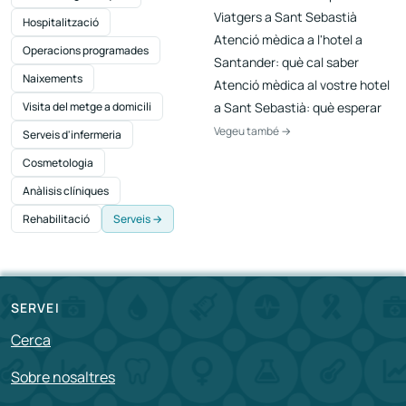
Viatgers a Sant Sebastià
Hospitalització
Atenció mèdica a l'hotel a
Operacions programades
Santander: què cal saber
Naixements
Atenció mèdica al vostre hotel
Visita del metge a domicili
a Sant Sebastià: què esperar
Vegeu també →
Serveis d'infermeria
Cosmetologia
Anàlisis clíniques
Rehabilitació
Serveis →
SERVEI
Cerca
Sobre nosaltres