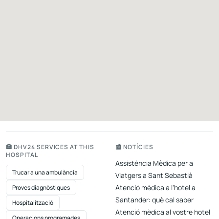
🏥 DHV24 SERVICES AT THIS
📰 NOTÍCIES
HOSPITAL
Assistència Mèdica per a
Trucar a una ambulància
Viatgers a Sant Sebastià
Atenció mèdica a l'hotel a
Proves diagnòstiques
Santander: què cal saber
Hospitalització
Atenció mèdica al vostre hotel
Operacions programades