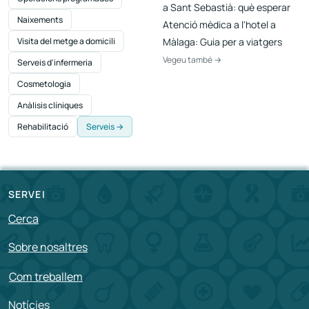
a Sant Sebastià: què esperar
Naixements
Atenció mèdica a l'hotel a
Visita del metge a domicili
Màlaga: Guia per a viatgers
Vegeu també →
Serveis d'infermeria
Cosmetologia
Anàlisis clíniques
Rehabilitació
Serveis →
SERVEI
Cerca
Sobre nosaltres
Com treballem
Notícies