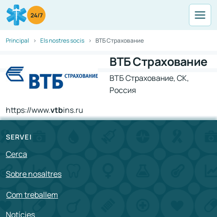
24/7
Principal
Els nostres socis
ВТБ Страхование
ВТБ Страхование
ВТБ Страхование, СК,
Россия
https://www.
vtb
ins.ru
SERVEI
Cerca
Sobre nosaltres
Com treballem
Notícies