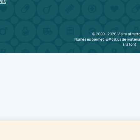
als
© 2009 - 2026
Visita al met
Només es permet l&#39;ús de materia
a la font