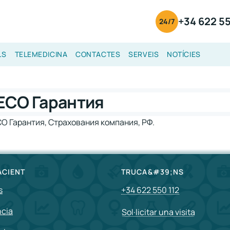
+34 622 55
24/7
LS
TELEMEDICINA
CONTACTES
SERVEIS
NOTÍCIES
ЕСО Гарантия
О Гарантия, Страхования компания, РФ.
ACIENT
TRUCA&#39;NS
s
+34 622 550 112
ncia
Sol·licitar una visita