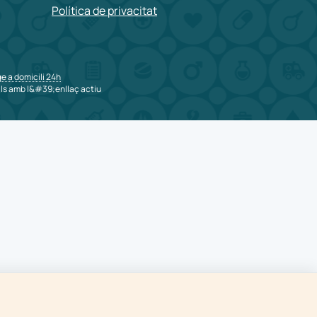
Política de privacitat
ge a domicili 24h
ls amb l&#39;enllaç actiu