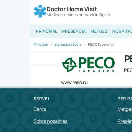
Doctor Home Visit
Medical services network in Spain
PRINCIPAL
PRESÈNCIA
METGES
HOSPITA
Principal
Els nostres socis
РЕСО Гарантия
Р
РЕС
www.reso.ru
SERVEI
PER P
Cerca
Metge
Sobre nosaltres
Presè