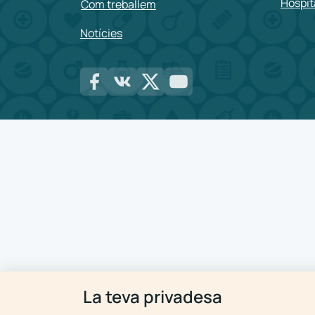
Hospit
Com treballem
Notícies
La teva privadesa