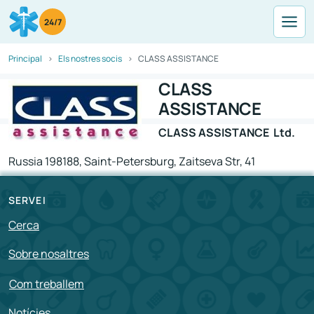
24/7
Principal
Els nostres socis
CLASS ASSISTANCE
CLASS
ASSISTANCE
CLASS ASSISTANCE Ltd.
Russia 198188, Saint-Petersburg, Zaitseva Str, 41
SERVEI
Cerca
Sobre nosaltres
Com treballem
Notícies